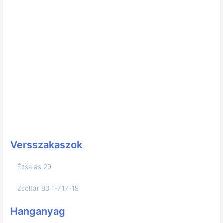
Versszakaszok
Ézsaiás 29
Zsoltár 80:1-7,17-19
Hanganyag