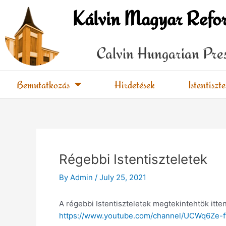
Skip
Kálvin Magyar Refo
to
content
Calvin Hungarian Pre
Bemutatkozás
Hirdetések
Istentiszte
Régebbi Istentiszteletek
By
Admin
/
July 25, 2021
A régebbi Istentiszteletek megtekintehtök itte
https://www.youtube.com/channel/UCWq6Ze