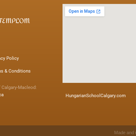
 TEMPLOM
acy Policy
s & Conditions
f Calgary-Macleod:
ca
HungarianSchoolCalgary.com
Made and 