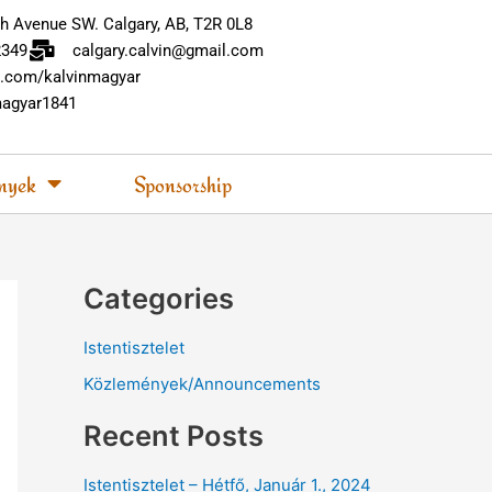
h Avenue SW. Calgary, AB, T2R 0L8
2349
calgary.calvin@gmail.com
.com/kalvinmagyar
agyar1841
nyek
Sponsorship
Categories
Istentisztelet
Közlemények/Announcements
Recent Posts
Istentisztelet – Hétfő, Január 1., 2024