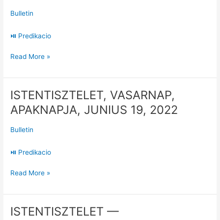
JUNIUS
Bulletin
26,
2022
⏯ Predikacio
Read More »
ISTENTISZTELET, VASARNAP,
ISTENTISZTELET,
VASARNAP,
APAKNAPJA, JUNIUS 19, 2022
APAKNAPJA,
JUNIUS
Bulletin
19,
2022
⏯ Predikacio
Read More »
ISTENTISZTELET —
ISTENTISZTELET