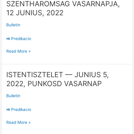
—
SZENTHAROMSAG VASARNAPJA,
SZENTHAROMSAG
12 JUNIUS, 2022
VASARNAPJA,
12
Bulletin
JUNIUS,
2022
⏯ Predikacio
Read More »
ISTENTISZTELET — JUNIUS 5,
ISTENTISZTELET
—
2022, PUNKOSD VASARNAP
JUNIUS
5,
Bulletin
2022,
PUNKOSD
⏯ Predikacio
VASARNAP
Read More »