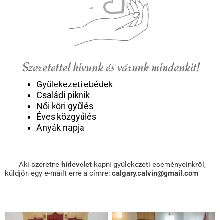
Szeretettel hivunk és várunk mindenkit!
Gyülekezeti ebédek
Családi piknik
Női köri gyűlés
Éves közgyűlés
Anyák napja
Aki szeretne
hírlevelet
kapni gyülekezeti eseményeinkről,
küldjön egy e-mailt erre a címre:
calgary.calvin@gmail.co
m