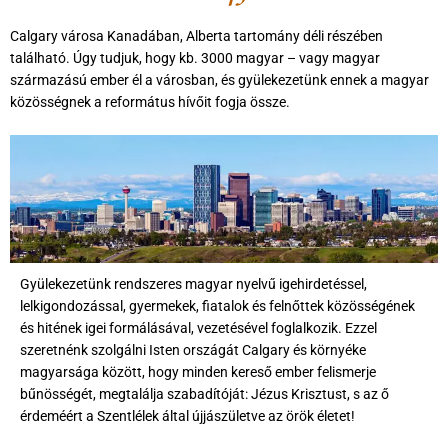
Calgary városa Kanadában, Alberta tartomány déli részében
található. Úgy tudjuk, hogy kb. 3000 magyar – vagy magyar
származású ember él a városban, és gyülekezetünk ennek a magyar
közösségnek a református hívőit fogja össze.
Gyülekezetünk rendszeres magyar nyelvű igehirdetéssel,
lelkigondozással, gyermekek, fiatalok és felnőttek közösségének
és hitének igei formálásával, vezetésével foglalkozik. Ezzel
szeretnénk szolgálni Isten országát Calgary és környéke
magyarsága között, hogy minden kereső ember felismerje
bűnösségét, megtalálja szabadítóját: Jézus Krisztust, s az ő
érdeméért
a Szentlélek által
újjászületve az örök életet!