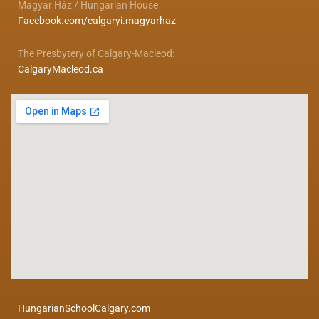
Magyar Ház / Hungarian House
Facebook.com/calgaryi.magyarhaz
The Presbytery of Calgary-Macleod:
CalgaryMacleod.ca
HungarianSchoolCalgary.com