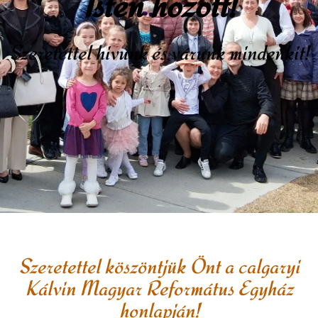
Isten hozott!
Szeretettel hivunk és várunk mindenkit!
Szeretettel köszöntjük Önt a calgaryi
Kálvin Magyar Református Egyház
honlapján!