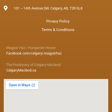
101 – 14th Avenue SW. Calgary, AB, T2R 0L8
Privacy Policy
Terms & Conditions
Magyar Ház / Hungarian House
Facebook.com/calgaryi.magyarhaz
The Presbytery of Calgary-Macleod:
CalgaryMacleod.ca