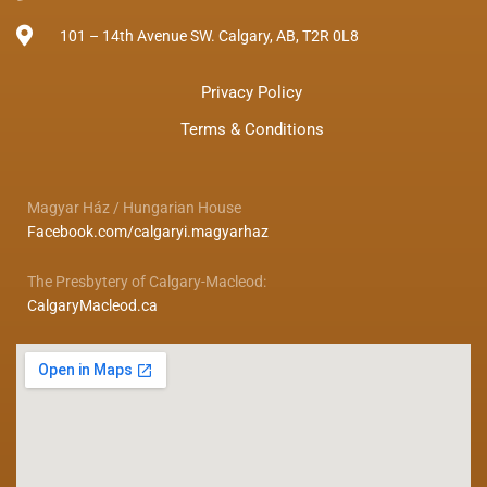
101 – 14th Avenue SW. Calgary, AB, T2R 0L8
Privacy Policy
Terms & Conditions
Magyar Ház / Hungarian House
Facebook.com/calgaryi.magyarhaz
The Presbytery of Calgary-Macleod:
CalgaryMacleod.ca