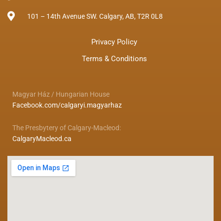
101 – 14th Avenue SW. Calgary, AB, T2R 0L8
Privacy Policy
Terms & Conditions
Magyar Ház / Hungarian House
Facebook.com/calgaryi.magyarhaz
The Presbytery of Calgary-Macleod:
CalgaryMacleod.ca